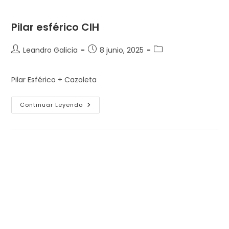
Pilar esférico CIH
Autor
Entrada
Categoría
Leandro Galicia
8 junio, 2025
de
publicada:
de
la
la
Pilar Esférico + Cazoleta
entrada:
entrada:
Pilar
Continuar Leyendo
Esférico
CIH