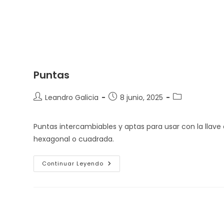
Puntas
Autor
Entrada
Categoría
Leandro Galicia
8 junio, 2025
de
publicada:
de
la
la
Puntas intercambiables y aptas para usar con la llav
entrada:
entrada:
hexagonal o cuadrada.
Puntas
Continuar Leyendo