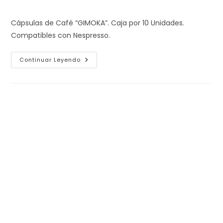
de
publicada:
de
la
la
Cápsulas de Café “GIMOKA”. Caja por 10 Unidades.
entrada:
entrada:
Compatibles con Nespresso.
Cápsulas
Continuar Leyendo
De
Café
(caja
X
10
Unidades)