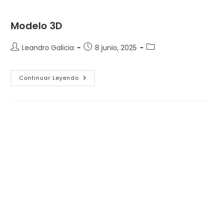
Modelo 3D
Autor
Entrada
Categoría
Leandro Galicia
8 junio, 2025
de
publicada:
de
la
la
entrada:
entrada:
Modelo
Continuar Leyendo
3D