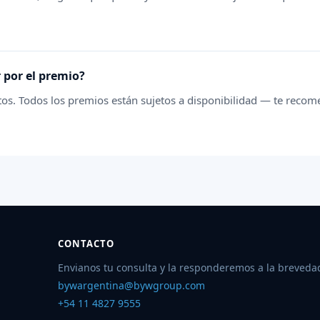
 por el premio?
tos. Todos los premios están sujetos a disponibilidad — te reco
CONTACTO
Envianos tu consulta y la responderemos a la breveda
bywargentina@bywgroup.com
+54 11 4827 9555