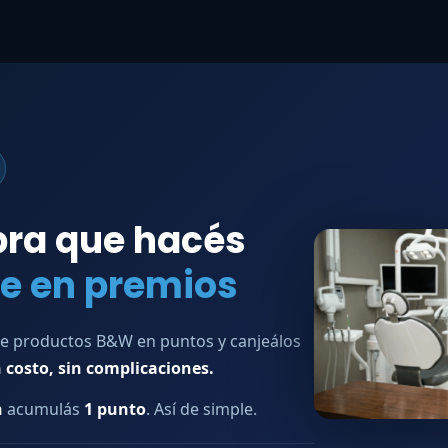
ra que hacés
te en premios
e productos B&W en puntos y canjeálos
n costo, sin complicaciones.
n
acumulás
1 punto
. Así de simple.