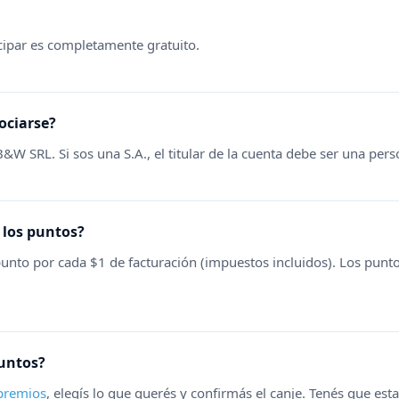
icipar es completamente gratuito.
ociarse?
B&W SRL. Si sos una S.A., el titular de la cuenta debe ser una perso
los puntos?
nto por cada $1 de facturación (impuestos incluidos). Los punt
untos?
 premios
, elegís lo que querés y confirmás el canje. Tenés que est