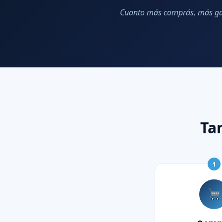
Cuanto más comprás, más gan
Ta
1