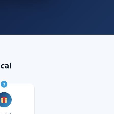
cal
3