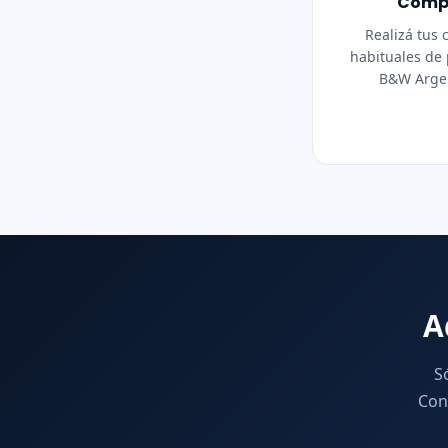
Comp
Realizá tus
habituales de
B&W Argen
A
S
Con