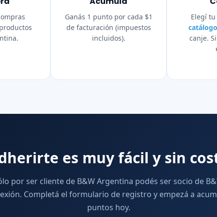
rá
Acumulá
C
 compras
Ganás 1 punto por cada $1
Elegí tu
 productos
de facturación (impuestos
catálog
tina.
incluidos).
canje. S
dherirte es muy fácil y sin cos
ólo por ser cliente de B&W Argentina podés ser socio de B
exión. Completá el formulario de registro y empezá a acum
puntos hoy.