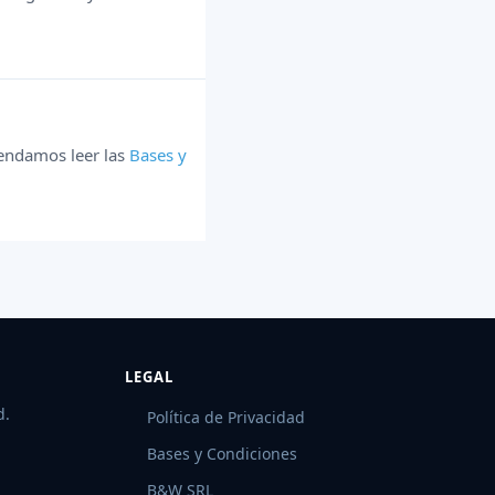
mendamos leer las
Bases y
LEGAL
d.
Política de Privacidad
Bases y Condiciones
B&W SRL