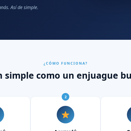
ás. Así de simple.
¿CÓMO FUNCIONA?
n simple como un enjuague bu
2