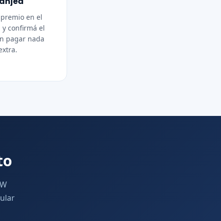
anjeá
 premio en el
o
y confirmá el
in pagar nada
extra.
to
&W
ular